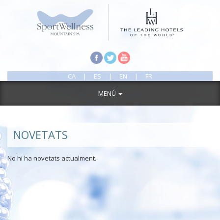
CA
|
ES
|
EN
|
FR
MENÚ
NOVETATS
No hi ha novetats actualment.